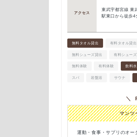
東武宇都宮線 東
アクセス
駅東口から徒歩4
無料タオル貸出
有料タオル貸出
無料シューズ貸出
有料シューズ
無料体験
有料体験
飲料水
スパ
岩盤浴
サウナ
＼ P
マンツ
運動・食事・サプリのオー