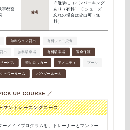
※近隣にコインパーキング
武宇都宮
あり（有料） ※シューズ
備考
分
忘れの場合は貸出可（無
料）
無料ウェア貸出
有料ウェア貸出
貸出
無料駐車場
有料駐車場
返金保証
サービス
契約ロッカー
アメニティ
プール
シャワールーム
パウダールーム
ICK UP COURSE ／
ーマントレーニングコース
ダーメイドプログラムを、トレーナーとマンツー