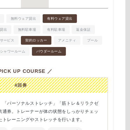
無料ウェア貸出
有料ウェア貸出
貸出
無料駐車場
有料駐車場
返金保証
サービス
契約ロッカー
アメニティ
プール
シャワールーム
パウダールーム
ICK UP COURSE ／
4回券
」「パーソナルストレッチ」「筋トレ＆リラクゼ
共通券。トレーナーが体の状態をしっかりチェッ
たトレーニングやストレッチを行います。